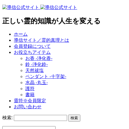
正しい霊的知識が人生を変える
ホーム
導信サイト／霊的真理とは
会員登録について
お役立ちアイテム
お香 ‐浄化香‐
鈴 ‐浄化鈴‐
天然祓塩
ペンダント -十字架-
水晶 -丸玉-
護符
書籍
靈符※会員限定
お問い合わせ
検索: