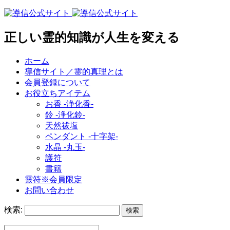
正しい霊的知識が人生を変える
ホーム
導信サイト／霊的真理とは
会員登録について
お役立ちアイテム
お香 ‐浄化香‐
鈴 ‐浄化鈴‐
天然祓塩
ペンダント -十字架-
水晶 -丸玉-
護符
書籍
靈符※会員限定
お問い合わせ
検索: