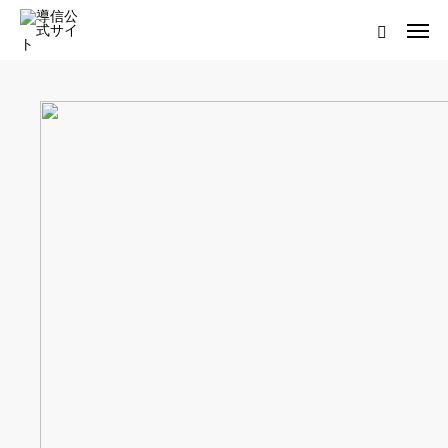
ログイン
会員登録について
ホーム
導信サイト／霊的真理とは
会員登録について
お役立ちアイテム
靈符※会員限定
お問い合わせ