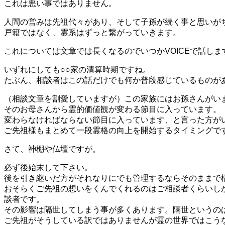
これは悪い事ではありません。
人間の営みは先祖代々があり、そして子孫が続く事と思いが
戸籍ではなく、霊系はずっと繋がっていきます。
これについては文章では長くなるのでいつかVOICEで話しま
いずれにしても○○家の清算時期ですね。
たぶん、相談者はこの話だけでも何か普段感じているものが
（相談文章を割愛していますが）この家族にはお孫さんがい
そのお母さんから霊的価値観が変わる節目に入っています。
変わらなければならない節目に入っています、と言った方が
ご先祖様もまとめて一段霊格の向上を開始するタイミングで
さて、神棚や仏壇ですが。
必ず後始末して下さい。
後を引き継いだ方がそれなりにでも管理するならそのままで
おそらくご先祖の想いをくんでくれるのはご相談者くらいし
談者です。
その影響は隔世してしまう事が多くあります。隔世というの
ご先祖がそうしている訳ではありませんが霊の世界ではこう