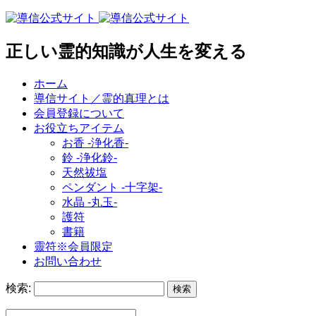
正しい霊的知識が人生を変える
ホーム
導信サイト／霊的真理とは
会員登録について
お役立ちアイテム
お香 ‐浄化香‐
鈴 ‐浄化鈴‐
天然祓塩
ペンダント -十字架-
水晶 -丸玉-
護符
書籍
靈符※会員限定
お問い合わせ
検索: