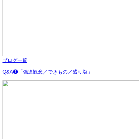
ブログ一覧
Q&A❶「強迫観念／できもの／盛り塩」