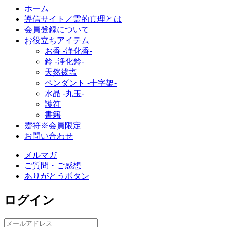
ホーム
導信サイト／霊的真理とは
会員登録について
お役立ちアイテム
お香 ‐浄化香‐
鈴 ‐浄化鈴‐
天然祓塩
ペンダント -十字架-
水晶 -丸玉-
護符
書籍
靈符※会員限定
お問い合わせ
メルマガ
ご質問・ご感想
ありがとうボタン
ログイン