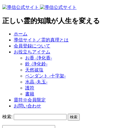
正しい霊的知識が人生を変える
ホーム
導信サイト／霊的真理とは
会員登録について
お役立ちアイテム
お香 ‐浄化香‐
鈴 ‐浄化鈴‐
天然祓塩
ペンダント -十字架-
水晶 -丸玉-
護符
書籍
靈符※会員限定
お問い合わせ
検索: