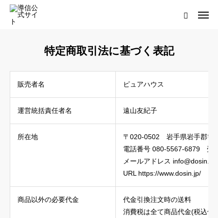
ログイン
会員登録について
特定商取引法に基づく表記
ホーム
販売者名
ピュアハウス
導信サイト／霊的真理とは
運営統括責任者名
遠山友紀子
会員登録について
所在地
〒020-0502 岩手県岩手郡雫石
お役立ちアイテム
電話番号 080-5567-6879 
メールアドレス info@dosin.jp
靈符※会員限定
URL https://www.dosin.jp/
お問い合わせ
商品以外の必要代金
代金引換注文時の送料
消費税は全て商品代金(税込価