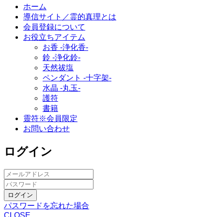
ホーム
導信サイト／霊的真理とは
会員登録について
お役立ちアイテム
お香 ‐浄化香‐
鈴 ‐浄化鈴‐
天然祓塩
ペンダント -十字架-
水晶 -丸玉-
護符
書籍
靈符※会員限定
お問い合わせ
ログイン
ログイン
パスワードを忘れた場合
CLOSE