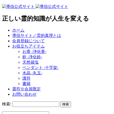
正しい霊的知識が人生を変える
ホーム
導信サイト／霊的真理とは
会員登録について
お役立ちアイテム
お香 ‐浄化香‐
鈴 ‐浄化鈴‐
天然祓塩
ペンダント -十字架-
水晶 -丸玉-
護符
書籍
靈符※会員限定
お問い合わせ
検索: