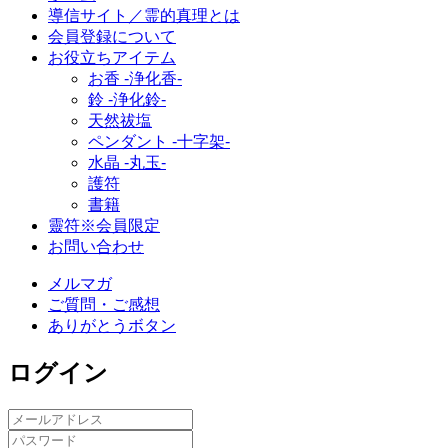
導信サイト／霊的真理とは
会員登録について
お役立ちアイテム
お香 ‐浄化香‐
鈴 ‐浄化鈴‐
天然祓塩
ペンダント -十字架-
水晶 -丸玉-
護符
書籍
靈符※会員限定
お問い合わせ
メルマガ
ご質問・ご感想
ありがとうボタン
ログイン