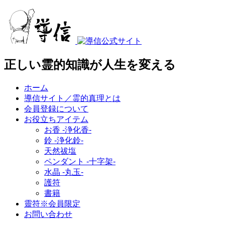
正しい霊的知識が人生を変える
ホーム
導信サイト／霊的真理とは
会員登録について
お役立ちアイテム
お香 ‐浄化香‐
鈴 ‐浄化鈴‐
天然祓塩
ペンダント -十字架-
水晶 -丸玉-
護符
書籍
靈符※会員限定
お問い合わせ