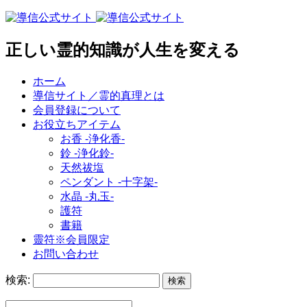
正しい霊的知識が人生を変える
ホーム
導信サイト／霊的真理とは
会員登録について
お役立ちアイテム
お香 ‐浄化香‐
鈴 ‐浄化鈴‐
天然祓塩
ペンダント -十字架-
水晶 -丸玉-
護符
書籍
靈符※会員限定
お問い合わせ
検索: