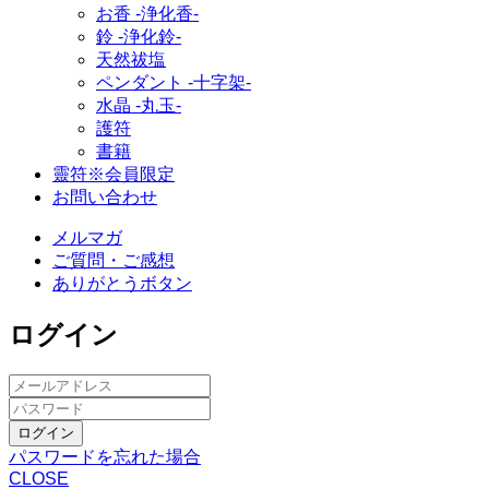
お香 ‐浄化香‐
鈴 ‐浄化鈴‐
天然祓塩
ペンダント -十字架-
水晶 -丸玉-
護符
書籍
靈符※会員限定
お問い合わせ
メルマガ
ご質問・ご感想
ありがとうボタン
ログイン
ログイン
パスワードを忘れた場合
CLOSE