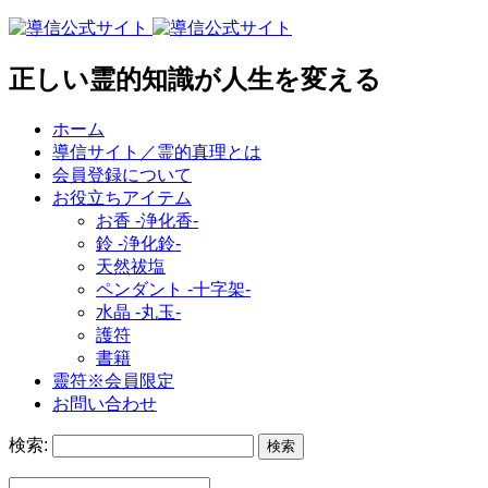
正しい霊的知識が人生を変える
ホーム
導信サイト／霊的真理とは
会員登録について
お役立ちアイテム
お香 ‐浄化香‐
鈴 ‐浄化鈴‐
天然祓塩
ペンダント -十字架-
水晶 -丸玉-
護符
書籍
靈符※会員限定
お問い合わせ
検索: