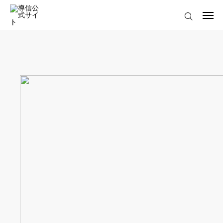
ログイン
会員登録について
ホーム
導信サイト／霊的真理とは
会員登録について
お役立ちアイテム
靈符※会員限定
お問い合わせ