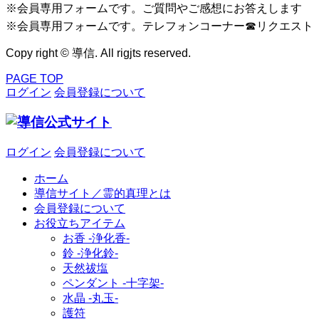
※会員専用フォームです。ご質問やご感想にお答えします
※会員専用フォームです。テレフォンコーナー☎リクエスト
Copy right © 導信. All rigjts reserved.
PAGE TOP
ログイン
会員登録について
ログイン
会員登録について
ホーム
導信サイト／霊的真理とは
会員登録について
お役立ちアイテム
お香 ‐浄化香‐
鈴 ‐浄化鈴‐
天然祓塩
ペンダント -十字架-
水晶 -丸玉-
護符