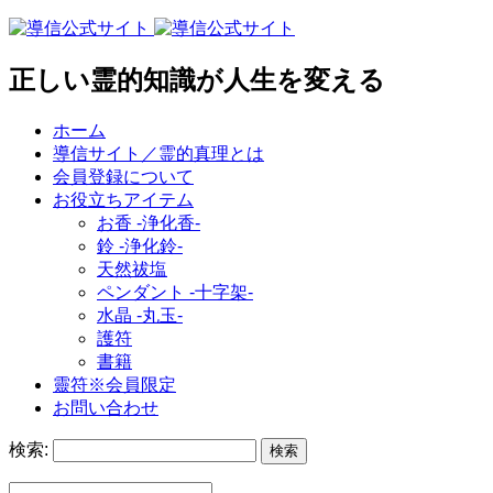
正しい霊的知識が人生を変える
ホーム
導信サイト／霊的真理とは
会員登録について
お役立ちアイテム
お香 ‐浄化香‐
鈴 ‐浄化鈴‐
天然祓塩
ペンダント -十字架-
水晶 -丸玉-
護符
書籍
靈符※会員限定
お問い合わせ
検索: