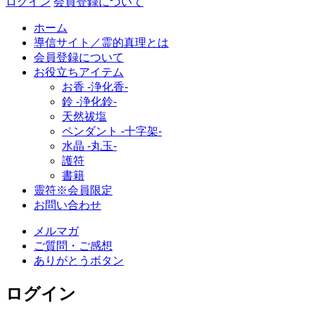
ログイン
会員登録について
ホーム
導信サイト／霊的真理とは
会員登録について
お役立ちアイテム
お香 ‐浄化香‐
鈴 ‐浄化鈴‐
天然祓塩
ペンダント -十字架-
水晶 -丸玉-
護符
書籍
靈符※会員限定
お問い合わせ
メルマガ
ご質問・ご感想
ありがとうボタン
ログイン