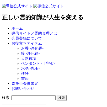
正しい霊的知識が人生を変える
ホーム
導信サイト／霊的真理とは
会員登録について
お役立ちアイテム
お香 ‐浄化香‐
鈴 ‐浄化鈴‐
天然祓塩
ペンダント -十字架-
水晶 -丸玉-
護符
書籍
靈符※会員限定
お問い合わせ
検索: