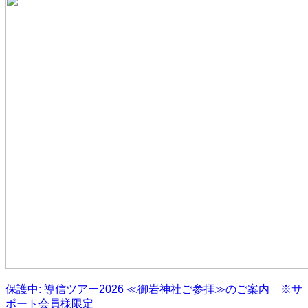
保護中: 導信ツアー2026 ≪御岩神社ご参拝≫のご案内 ※サ
ポート会員様限定