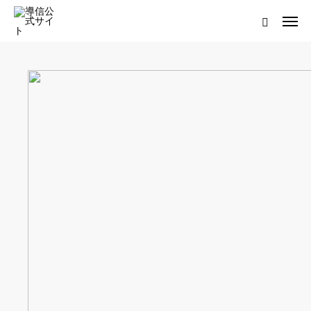
ログイン
会員登録について
ホーム
導信サイト／霊的真理とは
会員登録について
お役立ちアイテム
靈符※会員限定
お問い合わせ