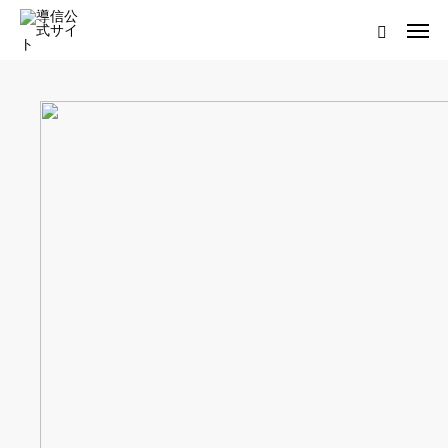
ログイン
会員登録について
ホーム
導信サイト／霊的真理とは
会員登録について
お役立ちアイテム
靈符※会員限定
お問い合わせ