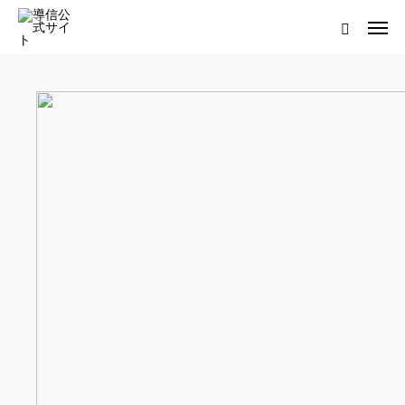
ログイン
会員登録について
ホーム
導信サイト／霊的真理とは
会員登録について
お役立ちアイテム
靈符※会員限定
お問い合わせ