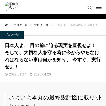
ログイン
会員登録について
ブログ一覧
ブログ一覧
日本人よ、 目の前に迫る現実を直視せよ！ そして、大切な人を守る為に今からやらなければならない事は何かを知り、 今すぐ、実行せよ！
ホーム
ブログ一覧
導信サイト／霊的真理とは
日本人よ、 目の前に迫る現実を直視せよ！
そして、大切な人を守る為に今からやらなけ
会員登録について
ればならない事は何かを知り、 今すぐ、実行
せよ！
お役立ちアイテム
2022.01.27
2023.04.20
靈符※会員限定
お問い合わせ
いよいよ本丸の最終設計図に取り掛