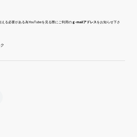
与える必要がある為YouTubeを見る際にご利用の
ｇ-mailアドレス
をお知らせ下さ
ック