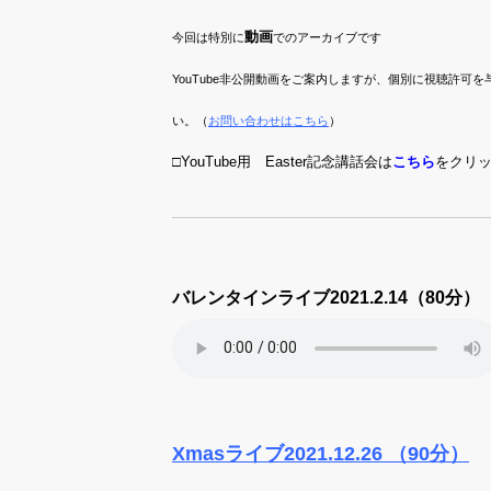
動画
今回は特別に
でのアーカイブです
YouTube非公開動画をご案内しますが、個別に視聴許可を
い。（
お問い合わせはこちら
）
□
YouTube用 Easter記念講話会は
こちら
をクリ
バレンタインライブ2021.2.14（80分）
Xmasライブ
2021.12.26
（90分）