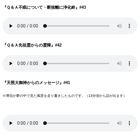
『Ｑ＆Ａ不眠について・断捨離に浄化鈴
』#43
『Ｑ＆Ａ先祖霊からの霊障
』#42
『天照大御神からのメッセージ
』#41
※導信が夢の中で見た風景を走り書きしたものです。（13分頃から話が出ます）