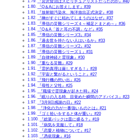
『宮沢賢治はスピリチュアリストだったのか』#40
『Q＆Aにお答えします』#39
『放射能汚染水、海洋放出正式決定』#38
『榊がすぐに枯れてしまうのはなぜ』#37
『導信の災難シリーズ４～補足とまとめ～』#36
『Q＆A「首と耳の不調」など』#35
『導信の災難シリーズ3』#34
『過去世を持たない人はいるか』#33
『導信の災難シリーズ2』#32
『導信の災難シリーズ１』#31
『自律神経と霊現象』#30
『重なる災難』#29
『霊的真理は厳しすぎる！』#28
『宇宙と繋がるということ』#27
『飛行機の想い出』#26
『母性と父性』#25
『職場で霊現象が起きた時』#24
『眠りの入る時、目覚めた瞬間のアドバイス』#23
『3月9日感謝の日』#22
『浄化の力が一番強いものとは』#21
『ゴミ拾いをすると体が重い』#20
『総菜パックは皿に盛る？』#19
『病気を克服して』#18
『恋愛と植物について』#17
『憑依現象』#16