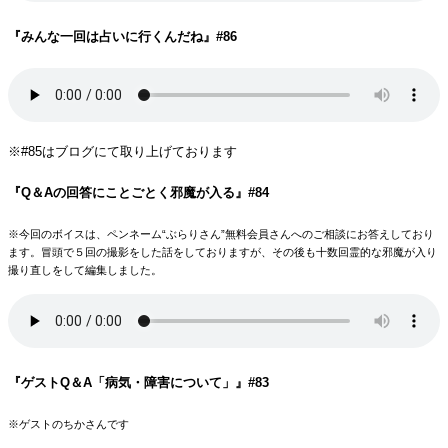
『みんな一回は占いに行くんだね
』#86
※#85はブログにて取り上げております
『Q＆Aの回答にことごとく邪魔が入る
』#84
※今回のボイスは、ペンネーム“ぶらりさん”無料会員さんへのご相談にお答えしており
ます。冒頭で５回の撮影をした話をしておりますが、その後も十数回霊的な邪魔が入り
撮り直しをして編集しました。
『ゲストQ＆A「病気・障害について」
』#83
※ゲストのちかさんです