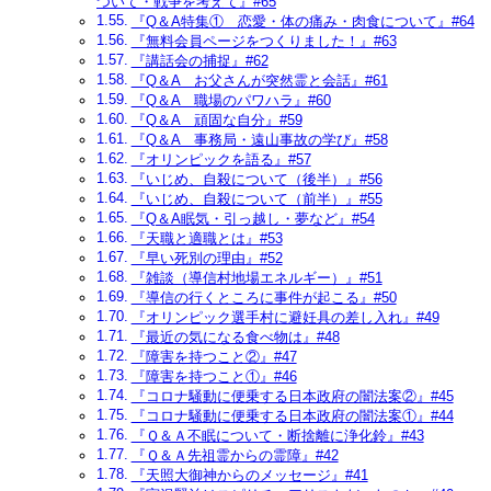
ついて・戦争を考えて』#65
『Q＆A特集① 恋愛・体の痛み・肉食について』#64
『無料会員ページをつくりました！』#63
『講話会の捕捉』#62
『Q＆A お父さんが突然霊と会話』#61
『Q＆A 職場のパワハラ』#60
『Q＆A 頑固な自分』#59
『Q＆A 事務局・遠山事故の学び』#58
『オリンピックを語る』#57
『いじめ、自殺について（後半）』#56
『いじめ、自殺について（前半）』#55
『Q＆A眠気・引っ越し・夢など』#54
『天職と適職とは』#53
『早い死別の理由』#52
『雑談（導信村地場エネルギー）』#51
『導信の行くところに事件が起こる』#50
『オリンピック選手村に避妊具の差し入れ』#49
『最近の気になる食べ物は』#48
『障害を持つこと②』#47
『障害を持つこと①』#46
『コロナ騒動に便乗する日本政府の闇法案②』#45
『コロナ騒動に便乗する日本政府の闇法案①』#44
『Ｑ＆Ａ不眠について・断捨離に浄化鈴』#43
『Ｑ＆Ａ先祖霊からの霊障』#42
『天照大御神からのメッセージ』#41