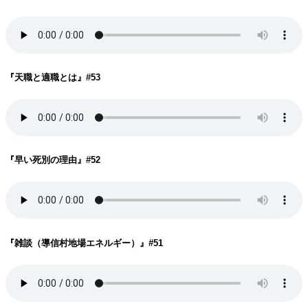
『天職と適職とは
』#53
『早い死別の理由
』#52
『雑談（導信村地場エネルギー）
』#51