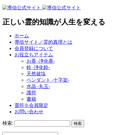
正しい霊的知識が人生を変える
ホーム
導信サイト／霊的真理とは
会員登録について
お役立ちアイテム
お香 ‐浄化香‐
鈴 ‐浄化鈴‐
天然祓塩
ペンダント -十字架-
水晶 -丸玉-
護符
書籍
靈符※会員限定
お問い合わせ
検索: