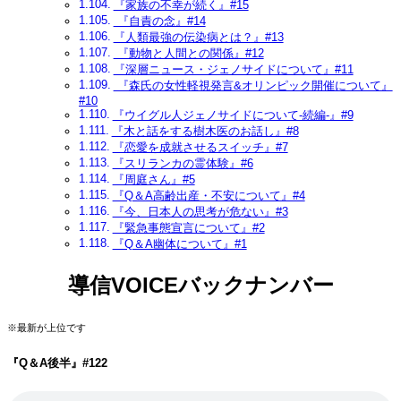
『家族の不幸が続く』#15
『自責の念』#14
『人類最強の伝染病とは？』#13
『動物と人間との関係』#12
『深層ニュース・ジェノサイドについて』#11
『森氏の女性軽視発言&オリンピック開催について』
#10
『ウイグル人ジェノサイドについて-続編-』#9
『木と話をする樹木医のお話し』#8
『恋愛を成就させるスイッチ』#7
『スリランカの霊体験』#6
『周庭さん』#5
『Q＆A高齢出産・不安について』#4
『今、日本人の思考が危ない』#3
『緊急事態宣言について』#2
『Q＆A幽体について』#1
導信VOICEバックナンバー
※最新が上位です
『Q＆A後半』
#122