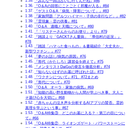
『みんな一回は占いに行くんだね』#86
『Q＆Aの回答にことごとく邪魔が入る』#84
『ゲストQ＆A「病気・障害について」』#83
『家族問題「アルツハイマー・子供の非行など」』#82
『霊現象・霊の供養』#81
『Q＆A 適職と天職について』#80
『「リスナーさんからのお便り」より』#79
『雑談より「GACKTさん重病」「導信村の近況」』
#78
『雑談「ハマった食べもの」＆書籍紹介「大丈夫か、
新型ワクチン」』#77
『夢のお話し/病気の原因』#76
『形代（かたしろ）講習会を終えて』#75
『メンタリストDaiGoの発言を徹底分析』#74
『知らないはずのお墓に呼ばれた話』#73
『ワクチンについて』#71、#72まとめ
『形代について』#70
『Q＆A オーラ・家族の病気』#69
『知能の高い野生動物から人間が学ぶべき事。大人こ
そ遊び心を大切に』#68
『赤ちゃんの泣き声を分析するAIアプリの賛否。霊的
真理を学ぶという事』#67
『Q＆A特集③ どこのお墓に入る？・第三の目につい
て』#66
『Q＆A特集② ライオンズゲート・パワーストーンに