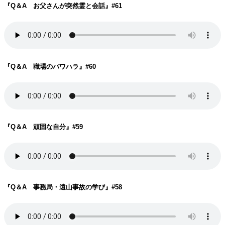
『Q＆A お父さんが突然霊と会話
』#61
『Q＆A 職場のパワハラ
』#60
『Q＆A 頑固な自分
』#59
『Q＆A 事務局・遠山事故の学び
』#58