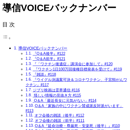
導信VOICEバックナンバー
目 次
導信VOICEバックナンバー
『Q＆A後半』#122
『Q＆A前半』#121
『「ワクチン後遺症」講演会に参加して』#120
『ワクチン1日100万回接種目標発表を受けて』#119
『雑談』#118
『ウイグル決議案可決＆コロナワクチン、子宮頸がんワ
クチン』#117
ジブリ映画は霊界通信 #116
怪しい情報の見抜き方 #115
Q＆A「最近長女に元気がない」#114
Q＆A「家族の中にワクチン賛成派反対派がいます」
#113
オフ会後の雑談（後半）#112
オフ会後の雑談（前半）#111
Q＆A『延命治療・尊厳死・安楽死（後半）』#110