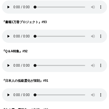
『書籍1万冊プロジェクト
』#93
『Q＆A特集
』#92
『日本人の低級霊化が深刻
』#91