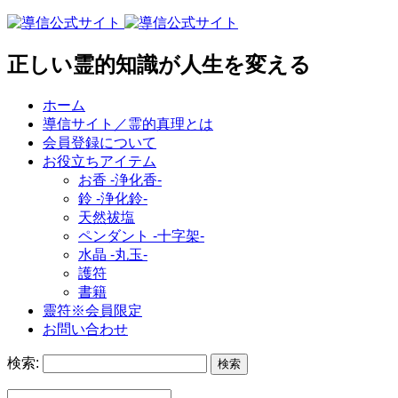
正しい霊的知識が人生を変える
ホーム
導信サイト／霊的真理とは
会員登録について
お役立ちアイテム
お香 ‐浄化香‐
鈴 ‐浄化鈴‐
天然祓塩
ペンダント -十字架-
水晶 -丸玉-
護符
書籍
靈符※会員限定
お問い合わせ
検索: