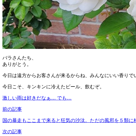
バラさんたち、
ありがとう。
今日は遠方からお客さんが来るからね、みんなにいい香りで
今日こそ、キンキンに冷えたビール、飲むぞ。
激しい雨は好きだなぁ… でも…
前の記事
国の暴走もここまで来ると狂気の沙汰。ただの風邪を５類に
次の記事