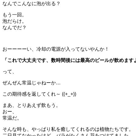
なんでこんなに泡が出る？
もう一回。
泡だらけ。
なんでだ？
おーーーーい、冷却の電源が入ってないやんか！
「これで大丈夫です、数時間後には最高のビールが飲めます
って、
ぜんぜん常温じゃねーか…
この期待感を返してくれ～ ((+_+))
まあ、とりあえず飲もう。
おー、
常温だ。
そんな時も、やっぱり私を癒してくれるのは植物たちです。
二日見てなかったけど、バラがたくさん花をつけてました。