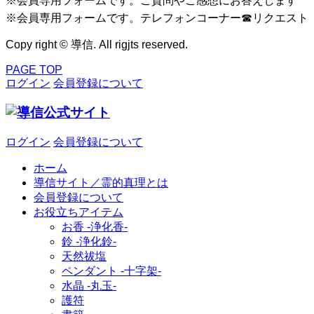
※会員専用フォームです。ご質問やご感想にお答えします
※会員専用フォームです。テレフォンコーナー☎リクエスト
Copy right © 導信. All rigjts reserved.
PAGE TOP
ログイン
会員登録について
ログイン
会員登録について
ホーム
導信サイト／霊的真理とは
会員登録について
お役立ちアイテム
お香 ‐浄化香‐
鈴 ‐浄化鈴‐
天然祓塩
ペンダント -十字架-
水晶 -丸玉-
護符