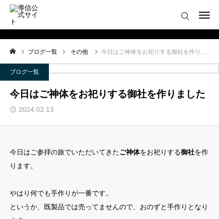
ログイン
会員登録について
ブログ一覧
その他
今日はご神体をお祀りする御社を作りました
ホーム
ブログ一覧
導信サイト／霊的真理とは
今日はご神体をお祀りする御社を作りました
2024.02.13
会員登録について
お役立ちアイテム
今日はご参拝の旅でいただいてきた
ご神体
をお祀りする
御社
を作
靈符※会員限定
ります。
お問い合わせ
やはり何でも手作りが一番です。
というか、既製品では売ってませんので、おのずと手作りとなり