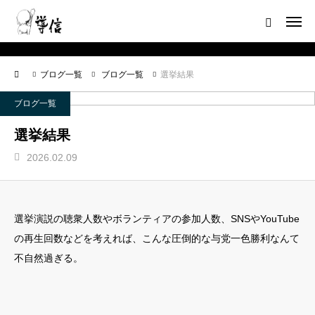
ログイン
会員登録について
ブログ一覧
ブログ一覧
選挙結果
ホーム
ブログ一覧
導信サイト／霊的真理とは
選挙結果
2026.02.09
会員登録について
お役立ちアイテム
選挙演説の聴衆人数やボランティアの参加人数、SNSやYouTube
靈符※会員限定
の再生回数などを考えれば、こんな圧倒的な与党一色勝利なんて
不自然過ぎる。
お問い合わせ