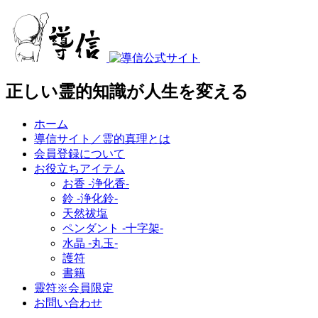
正しい霊的知識が人生を変える
ホーム
導信サイト／霊的真理とは
会員登録について
お役立ちアイテム
お香 ‐浄化香‐
鈴 ‐浄化鈴‐
天然祓塩
ペンダント -十字架-
水晶 -丸玉-
護符
書籍
靈符※会員限定
お問い合わせ