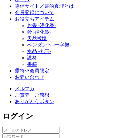
導信サイト／霊的真理とは
会員登録について
お役立ちアイテム
お香 ‐浄化香‐
鈴 ‐浄化鈴‐
天然祓塩
ペンダント -十字架-
水晶 -丸玉-
護符
書籍
靈符※会員限定
お問い合わせ
メルマガ
ご質問・ご感想
ありがとうボタン
ログイン