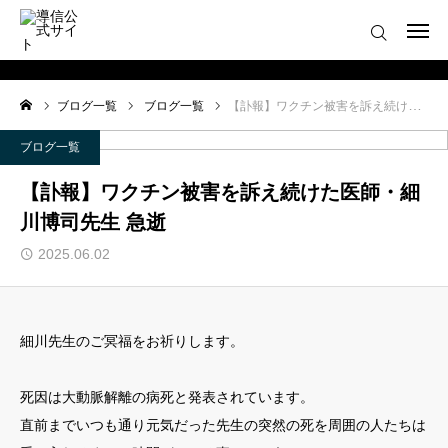
ブログ一覧
ログイン
会員登録について
ブログ一覧
ブログ一覧
【訃報】ワクチン被害を訴え続けた医師・細川博司先生 急逝
ホーム
ブログ一覧
導信サイト／霊的真理とは
【訃報】ワクチン被害を訴え続けた医師・細
川博司先生 急逝
会員登録について
2025.06.02
お役立ちアイテム
靈符※会員限定
細川先生のご冥福をお祈りします。
お問い合わせ
死因は大動脈解離の病死と発表されています。
直前までいつも通り元気だった先生の突然の死を周囲の人たちは