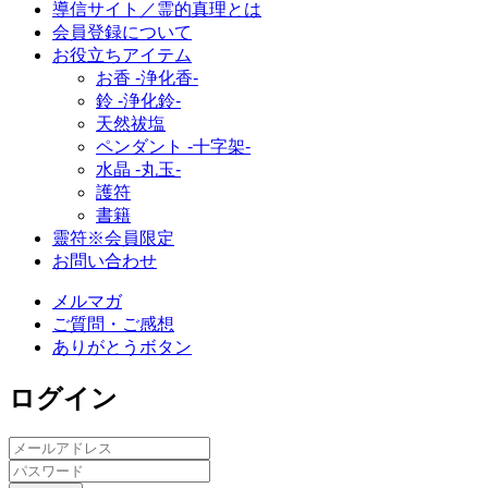
導信サイト／霊的真理とは
会員登録について
お役立ちアイテム
お香 ‐浄化香‐
鈴 ‐浄化鈴‐
天然祓塩
ペンダント -十字架-
水晶 -丸玉-
護符
書籍
靈符※会員限定
お問い合わせ
メルマガ
ご質問・ご感想
ありがとうボタン
ログイン