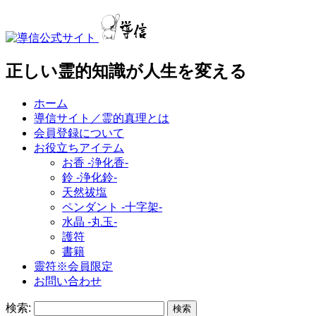
正しい霊的知識が人生を変える
ホーム
導信サイト／霊的真理とは
会員登録について
お役立ちアイテム
お香 ‐浄化香‐
鈴 ‐浄化鈴‐
天然祓塩
ペンダント -十字架-
水晶 -丸玉-
護符
書籍
靈符※会員限定
お問い合わせ
検索: