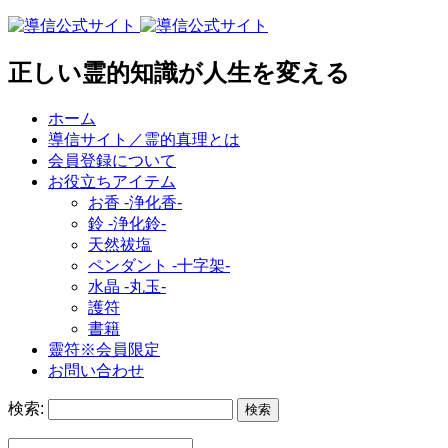
正しい霊的知識が人生を変える
ホーム
導信サイト／霊的真理とは
会員登録について
お役立ちアイテム
お香 ‐浄化香‐
鈴 ‐浄化鈴‐
天然祓塩
ペンダント -十字架-
水晶 -丸玉-
護符
書籍
靈符※会員限定
お問い合わせ
検索: