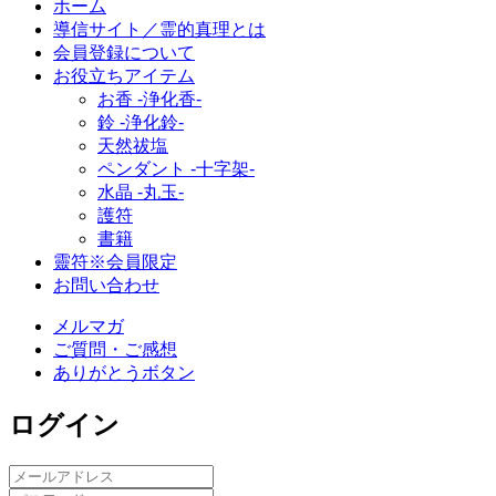
ホーム
導信サイト／霊的真理とは
会員登録について
お役立ちアイテム
お香 ‐浄化香‐
鈴 ‐浄化鈴‐
天然祓塩
ペンダント -十字架-
水晶 -丸玉-
護符
書籍
靈符※会員限定
お問い合わせ
メルマガ
ご質問・ご感想
ありがとうボタン
ログイン