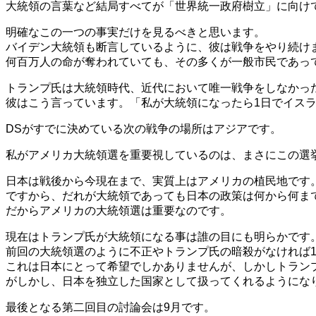
大統領の言葉など結局すべてが「世界統一政府樹立」に向け
明確なこの一つの事実だけを見るべきと思います。
バイデン大統領も断言しているように、彼は戦争をやり続け
何百万人の命が奪われていても、その多くが一般市民であっても「
トランプ氏は大統領時代、近代において唯一戦争をしなかっ
彼はこう言っています。「私が大統領になったら1日でイス
DSがすでに決めている次の戦争の場所はアジアです。
私がアメリカ大統領選を重要視しているのは、まさにこの選
日本は戦後から今現在まで、実質上はアメリカの植民地です
ですから、だれが大統領であっても日本の政策は何から何ま
だからアメリカの大統領選は重要なのです。
現在はトランプ氏が大統領になる事は誰の目にも明らかです
前回の大統領選のように不正やトランプ氏の暗殺がなければ1
これは日本にとって希望でしかありませんが、しかしトラン
がしかし、日本を独立した国家として扱ってくれるようにな
最後となる第二回目の討論会は9月です。