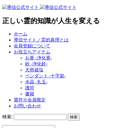
正しい霊的知識が人生を変える
ホーム
導信サイト／霊的真理とは
会員登録について
お役立ちアイテム
お香 ‐浄化香‐
鈴 ‐浄化鈴‐
天然祓塩
ペンダント -十字架-
水晶 -丸玉-
護符
書籍
靈符※会員限定
お問い合わせ
検索: