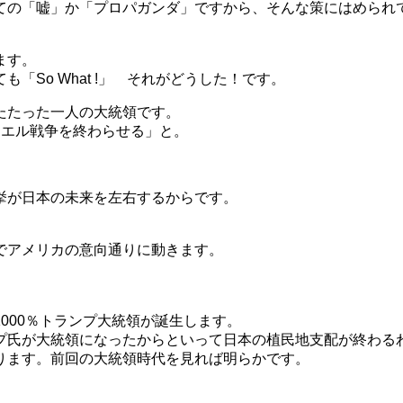
ての「嘘」か「プロパガンダ」ですから、そんな策にはめられ
ます。
So What !」 それがどうした！です。
たたった一人の大統領です。
ラエル戦争を終わらせる」と。
挙が日本の未来を左右するからです。
。
でアメリカの意向通りに動きます。
。
000％トランプ大統領が誕生します。
プ氏が大統領になったからといって日本の植民地支配が終わる
ります。前回の大統領時代を見れば明らかです。