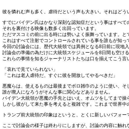
彼を憐れむ声も多く、虐待だという声も大きい。それはどう
すでにバイデン氏はかなり深刻な認知症だという事はすべて
それを裏付ける映像も数多く出回っています。
ただマスコミの前に出る時には勢いよく振舞っています。と
これはすべて注射でコントロールされている事を誰もが知っ
今回の討論会には、歴代大統領では異例となる8日前に現地
討論会の準備の為だけに大統領スケジュールを8日間も空ける
これらの事情を知るジャーナリストたちは口を揃えてこう言
「哀れで見ていられない」
「これは老人虐待だ、すぐに彼を開放してやるべきだ」
悪魔らは、使えるものは最後までボロ雑巾のように使い、そ
誰が廃人になろうがそんな事に関心などありません。
バイデン大統領が悪魔の手先とはいえ、オムツをしてまで操
しかし彼がして来た事を考えると複雑です。これまで世界中
トランプ前大統領の印象はというと、とくに新しいパフォー
ここで討論会の様子は終わりにしますが、討論の内容に触れ