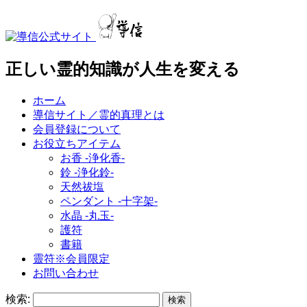
正しい霊的知識が人生を変える
ホーム
導信サイト／霊的真理とは
会員登録について
お役立ちアイテム
お香 ‐浄化香‐
鈴 ‐浄化鈴‐
天然祓塩
ペンダント -十字架-
水晶 -丸玉-
護符
書籍
靈符※会員限定
お問い合わせ
検索: