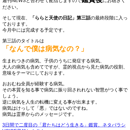
週刊NEWSと合わせて配信しますので
にお聴きく
ださい。
そして現在、
「ららと天使の日記」第三話
の最終段階に入っ
ております。
今月中には完成する予定です。
第三話のタイトルは
「なんで僕は病気なの？」
生まれつきの病気、子供のうちに発症する病気、
大人の病気も含めてですが、霊的視点から見た病気の役割、
意味をテーマにしております。
おおむね全員が経験する病気。
その本質を知る事で病気に振り回されれない智慧がつく事で
しょう。
逆に病気を人生の転機に変える事が出来ます。
病気はけっして「悪」ではないのですね。
病気は霊界からのメッセージです。
3日間で二度目の「君たちはどう生きる」鑑賞。ネタバラシ