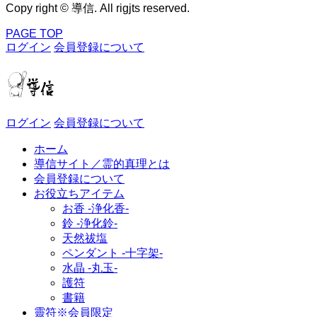
Copy right © 導信. All rigjts reserved.
PAGE TOP
ログイン
会員登録について
ログイン
会員登録について
ホーム
導信サイト／霊的真理とは
会員登録について
お役立ちアイテム
お香 ‐浄化香‐
鈴 ‐浄化鈴‐
天然祓塩
ペンダント -十字架-
水晶 -丸玉-
護符
書籍
靈符※会員限定