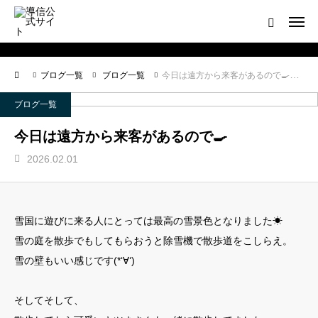
ログイン
会員登録について
ブログ一覧
ブログ一覧
今日は遠方から来客があるので🍳
ホーム
ブログ一覧
導信サイト／霊的真理とは
今日は遠方から来客があるので🍳
2026.02.01
会員登録について
お役立ちアイテム
雪国に遊びに来る人にとっては最高の雪景色となりました☀
靈符※会員限定
雪の庭を散歩でもしてもらおうと除雪機で散歩道をこしらえ。
雪の壁もいい感じです(*‘∀‘)
お問い合わせ
そしてそして、