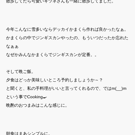
散歩してたら可愛いキツネさんも一緒に散歩してました。
今年こんなに雪多いならデッカイかまくら作れば良かったなぁ。
かまくらの中でジンギスカンやったの、もういつだったか忘れた
なぁぁ
なぜかみんなかまくらでジンギスカンが定番。。
そして晩ご飯。
夕食はどっか美味しいところ予約しましょうか～？
と聞くと、私の手料理がいいと言ってくれるので、ではm(__)m
という事でCooking🍳
晩酌のおつまみはこんな感じに。
朝食はまあシンプルに。