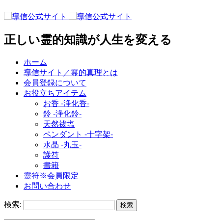
正しい霊的知識が人生を変える
ホーム
導信サイト／霊的真理とは
会員登録について
お役立ちアイテム
お香 ‐浄化香‐
鈴 ‐浄化鈴‐
天然祓塩
ペンダント -十字架-
水晶 -丸玉-
護符
書籍
靈符※会員限定
お問い合わせ
検索: