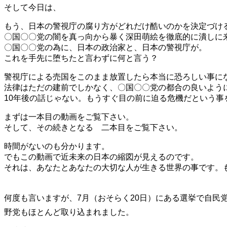
そして今日は、
もう、日本の警視庁の腐り方がどれだけ酷いのかを決定づけ
〇国〇〇党の闇を真っ向から暴く深田萌絵を徹底的に潰しに
〇国〇〇党の為に、日本の政治家と、日本の警視庁が。
これを手先に堕ちたと言わずに何と言う？
警視庁による売国をこのまま放置したら本当に恐ろしい事に
法律はただの建前でしかなく、〇国〇〇党の都合の良いよう
10年後の話じゃない。もうすぐ目の前に迫る危機だという
まずは一本目の動画をご覧下さい。
そして、その続きとなる 二本目をご覧下さい。
時間がないのも分かります。
でもこの動画で近未来の日本の縮図が見えるのです。
それは、あなたとあなたの大切な人が生きる世界の事です。
何度も言いますが、7月（おそらく20日）にある選挙で自民
野党もほとんど取り込まれました。