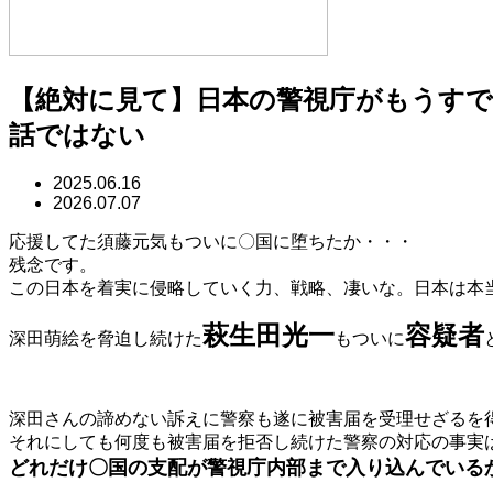
【絶対に見て】日本の警視庁がもうす
話ではない
2025.06.16
2026.07.07
応援してた須藤元気もついに〇国に堕ちたか・・・
残念です。
この日本を着実に侵略していく力、戦略、凄いな。日本は本
萩生田光一
容疑者
深田萌絵を脅迫し続けた
もついに
深田さんの諦めない訴えに警察も遂に被害届を受理せざるを
それにしても何度も被害届を拒否し続けた警察の対応の事実
どれだけ〇国の支配が警視庁内部まで入り込んでいる