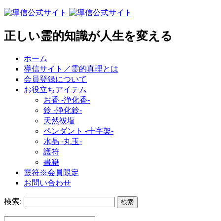
正しい霊的知識が人生を変える
ホーム
導信サイト／霊的真理とは
会員登録について
お役立ちアイテム
お香 ‐浄化香‐
鈴 ‐浄化鈴‐
天然祓塩
ペンダント -十字架-
水晶 -丸玉-
護符
書籍
靈符※会員限定
お問い合わせ
検索: