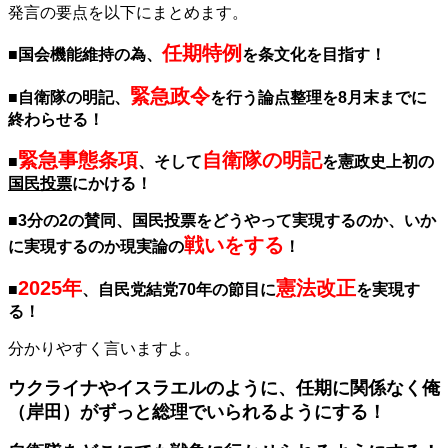
発言の要点を以下にまとめます。
任期特例
■国会機能維持の為、
を条文化を目指す！
緊急政令
■自衛隊の明記、
を行う論点整理を8月末までに
終わらせる！
緊急事態条項
自衛隊の明記
■
、そして
を憲政史上初の
国民投票
にかける！
■3分の2の賛同、国民投票をどうやって実現するのか、いか
戦いをする
に実現するのか現実論の
！
2025年
憲法改正
■
、自民党結党70年の節目に
を実現す
る！
分かりやすく言いますよ。
ウクライナやイスラエルのように、任期に関係なく俺
（岸田）がずっと総理でいられるようにする！