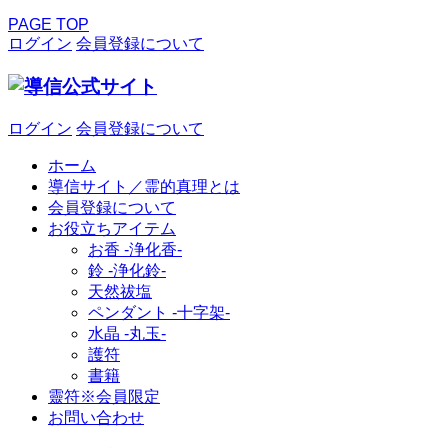
PAGE TOP
ログイン
会員登録について
ログイン
会員登録について
ホーム
導信サイト／霊的真理とは
会員登録について
お役立ちアイテム
お香 ‐浄化香‐
鈴 ‐浄化鈴‐
天然祓塩
ペンダント -十字架-
水晶 -丸玉-
護符
書籍
靈符※会員限定
お問い合わせ