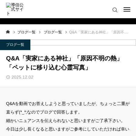
ログイン
会員登録について
ブログ一覧
ブログ一覧
Q&A「実家にある神社」「原因不明の熱」「ペットに移り込む心霊写真」
ホーム
ブログ一覧
導信サイト／霊的真理とは
Q&A「実家にある神社」「原因不明の熱」
「ペットに移り込む心霊写真」
会員登録について
2025.12.02
お役立ちアイテム
靈符※会員限定
Q&Aを動画でお答えしようと思っていましたが、ちょっと二重が
直らず(*_*;なのでブログで回答します。
お問い合わせ
細かいニュアンスを伝えられないと思いますがご了承下さい。
今日は少し長くなると思いますがご参考にしていただければ幸い