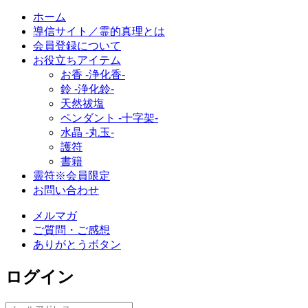
ホーム
導信サイト／霊的真理とは
会員登録について
お役立ちアイテム
お香 ‐浄化香‐
鈴 ‐浄化鈴‐
天然祓塩
ペンダント -十字架-
水晶 -丸玉-
護符
書籍
靈符※会員限定
お問い合わせ
メルマガ
ご質問・ご感想
ありがとうボタン
ログイン