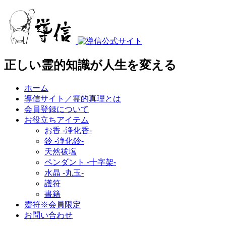
正しい霊的知識が人生を変える
ホーム
導信サイト／霊的真理とは
会員登録について
お役立ちアイテム
お香 ‐浄化香‐
鈴 ‐浄化鈴‐
天然祓塩
ペンダント -十字架-
水晶 -丸玉-
護符
書籍
靈符※会員限定
お問い合わせ