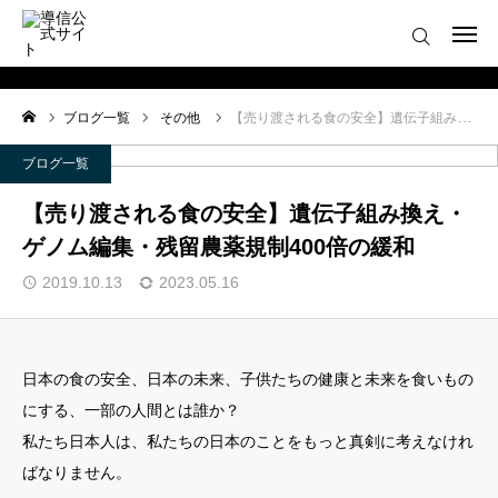
ログイン
会員登録について
ブログ一覧
その他
【売り渡される食の安全】遺伝子組み換え・ゲノム編集・残留農薬規制400倍の緩和
ホーム
ブログ一覧
導信サイト／霊的真理とは
【売り渡される食の安全】遺伝子組み換え・
ゲノム編集・残留農薬規制400倍の緩和
会員登録について
2019.10.13
2023.05.16
お役立ちアイテム
靈符※会員限定
日本の食の安全、日本の未来、子供たちの健康と未来を食いもの
にする、一部の人間とは誰か？
お問い合わせ
私たち日本人は、私たちの日本のことをもっと真剣に考えなけれ
ばなりません。