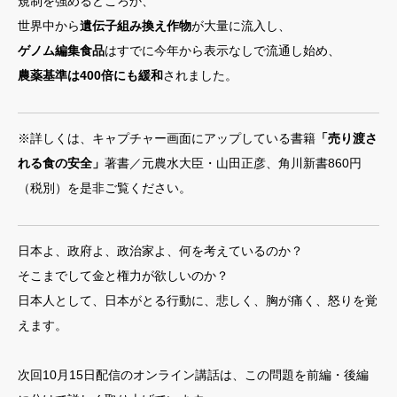
規制を強めるどころか、
世界中から
遺伝子組み換え作物
が大量に流入し、
ゲノム編集食品
はすでに今年から表示なしで流通し始め、
農薬基準は400倍にも緩和
されました。
※詳しくは、キャプチャー画面にアップしている書籍
「売り渡さ
れる食の安全」
著書／元農水大臣・山田正彦、角川新書860円
（税別）を是非ご覧ください。
日本よ、政府よ、政治家よ、何を考えているのか？
そこまでして金と権力が欲しいのか？
日本人として、日本がとる行動に、悲しく、胸が痛く、怒りを覚
えます。
次回10月15日配信のオンライン講話は、この問題を前編・後編