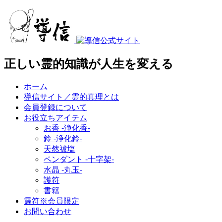
正しい霊的知識が人生を変える
ホーム
導信サイト／霊的真理とは
会員登録について
お役立ちアイテム
お香 ‐浄化香‐
鈴 ‐浄化鈴‐
天然祓塩
ペンダント -十字架-
水晶 -丸玉-
護符
書籍
靈符※会員限定
お問い合わせ