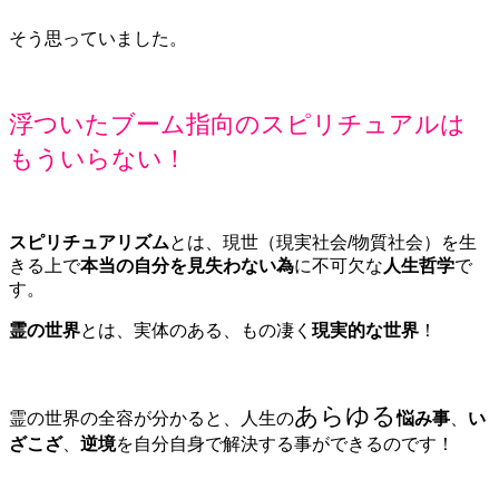
そう思っていました。
浮ついたブーム指向のスピリチュアルは
もういらない！
スピリチュアリズム
とは、現世（現実社会/物質社会）を生
きる上で
本当の自分を見失わない為
に不可欠な
人生哲学
で
す。
霊の世界
とは、実体のある、もの凄く
現実的な世界
！
あらゆる
霊の世界の全容が分かると、人生の
悩み事
、
い
ざこざ
、
逆境
を自分自身で解決する事ができるのです！