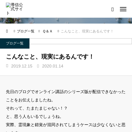
ブログ一覧
ログイン
会員登録について
ブログ一覧
Ｑ＆Ａ
こんなこと、現実にあるんです！
ホーム
ブログ一覧
導信サイト／霊的真理とは
こんなこと、現実にあるんです！
2019.12.15
2020.01.14
会員登録について
お役立ちアイテム
先日のブログでオンライン講話のシリーズ版が配信できなかった
靈符※会員限定
ことをお伝えしましたね。
それって、たまたまじゃない！？
お問い合わせ
と、思う人もいるでしょうね。
実際、霊現象と錯覚が混同されてしまうケースは少なくないと思