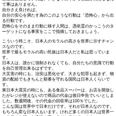
て事はありません。
自分さえ良ければ。
自分の安心を満たす為のこのような行動は「恐怖心」から出
る行動です。
恐怖心をそのまま行動に移す人間は、憑依霊のかっこうのタ
ーゲットになる事実をここで指摘しておきましょう。
こういう時こそ、日本人のモラルの高さを世界に示すチャン
スなのです。
世界で最もモラルの高い民族は日本人だと私は思っていま
す。
日本人は、誰かに強制されなくても、自分たちの意識で行動
を自己管理出来るはずです。
大災害の時にも、治安は悪化せず、大きな犯罪も起きず、物
資の配給でもきちんと順番を守れる国民は日本人くらいで
す。
東日本大震災の時にも、ある食品スーパーは、お店を開放し
たがレジが使えないので商品の代金は後日申告でいいとしま
した。数週間後、その代金の回収率は100％でした。
こんな国は世界中で日本だけです。それが日本人なのです。
もちろん変な日本人もいます。けれど多くの日本人は世界一