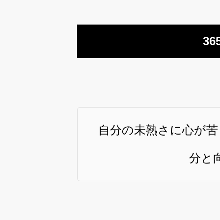
36
自分の未熟さに心が苦
分と