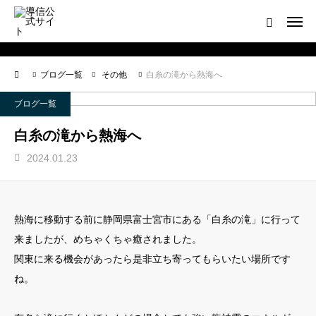
ログイン
会員登録について
ブログ一覧
その他
白糸の滝から熱海へ
ホーム
ブログ一覧
導信サイト／霊的真理とは
白糸の滝から熱海へ
2024.01.23
会員登録について
お役立ちアイテム
熱海に移動する前に静岡県富士宮市にある「白糸の滝」に行って
靈符※会員限定
来ましたが、めちゃくちゃ癒されました。
関東に来る機会があったら是非立ち寄ってもらいたい場所です
お問い合わせ
ね。