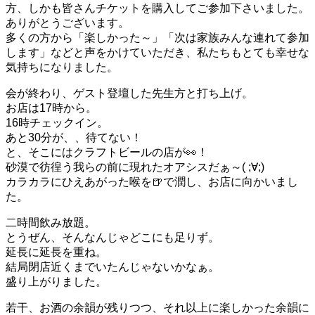
方、しかも皆さんチケットを購入してご参加下さいました。
ありがとうございます。
多くの方から「楽しかった～」「次は家族みんな連れて参加
します」などと声をかけていただき、私たちもとても幸せな
気持ちになりました。
会が終わり、ゲスト登壇した先生方と打ち上げ。
お店は17時から。
16時チェックイン。
あと30分が、、待てない！
と、そこにはクラフトビールの店が👀！
砂漠で彷徨う我らの前に現れたオアシスだぁ～( ;∀;)
カラカラにひえあがった喉を🍺で潤し、お店に向かいまし
た。
二時間飲み放題。
とうぜん、そんなんじゃどこにも足りず。
延長に延長を重ね。
結局閉店近くまでいたんじゃないかなぁ。
盛り上がりました。
若干、お酒の余韻が残りつつ、それ以上に楽しかった余韻に