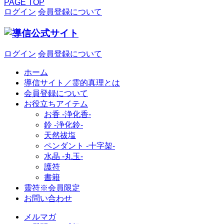
PAGE TOP
ログイン
会員登録について
ログイン
会員登録について
ホーム
導信サイト／霊的真理とは
会員登録について
お役立ちアイテム
お香 ‐浄化香‐
鈴 ‐浄化鈴‐
天然祓塩
ペンダント -十字架-
水晶 -丸玉-
護符
書籍
靈符※会員限定
お問い合わせ
メルマガ