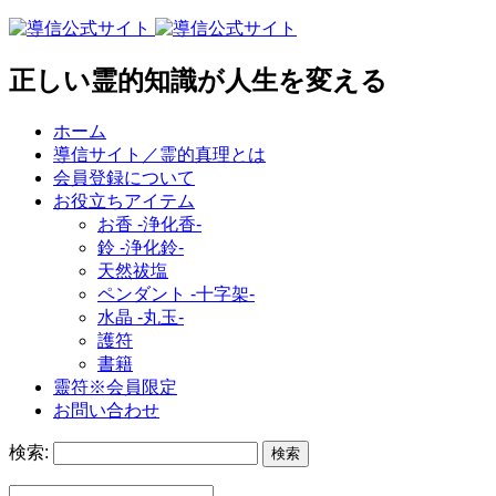
正しい霊的知識が人生を変える
ホーム
導信サイト／霊的真理とは
会員登録について
お役立ちアイテム
お香 ‐浄化香‐
鈴 ‐浄化鈴‐
天然祓塩
ペンダント -十字架-
水晶 -丸玉-
護符
書籍
靈符※会員限定
お問い合わせ
検索: