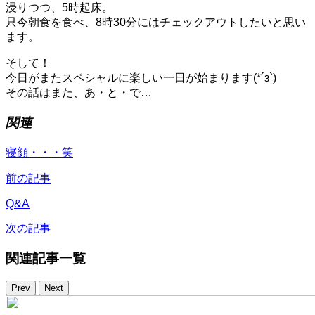
浸りつつ、5時起床。
只今朝食を食べ、8時30分にはチェックアウトしたいと思い
ます。
そして！
今日がまたスペシャルに楽しい一日が始まります(*´з`)
その話はまた、あ・と・で…
関連
寝顔・・・笑
前の記事
Q&A
次の記事
関連記事一覧
Prev
Next