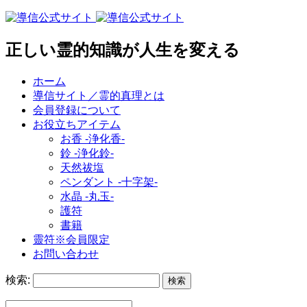
正しい霊的知識が人生を変える
ホーム
導信サイト／霊的真理とは
会員登録について
お役立ちアイテム
お香 ‐浄化香‐
鈴 ‐浄化鈴‐
天然祓塩
ペンダント -十字架-
水晶 -丸玉-
護符
書籍
靈符※会員限定
お問い合わせ
検索: