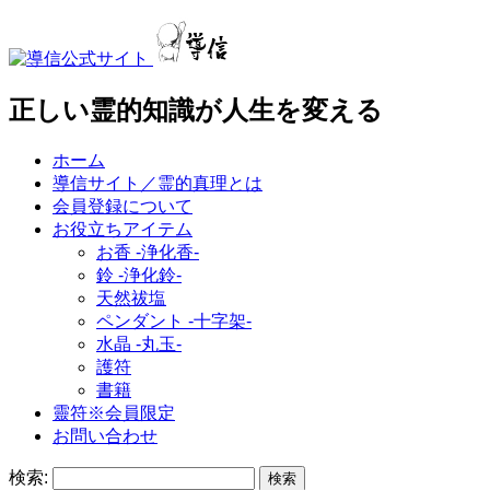
正しい霊的知識が人生を変える
ホーム
導信サイト／霊的真理とは
会員登録について
お役立ちアイテム
お香 ‐浄化香‐
鈴 ‐浄化鈴‐
天然祓塩
ペンダント -十字架-
水晶 -丸玉-
護符
書籍
靈符※会員限定
お問い合わせ
検索: