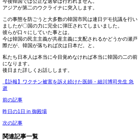
今後韓国では公正な選挙は行われません。
アジアが第二のウクライナに突入します。
この事態を防ごうと大多数の韓国市民は連日デモ抗議を行い
ましたが〇国の力に完全に弾圧されてしまいました。
彼らが口々にしていた事とは。
今は韓国の民主主義が共産主義に支配されるかどうかの瀬戸
際だが、韓国が落ちれば次は日本だ。と。
私たち日本人は本当に今目覚めなければ本当に韓国の二の前
になります。
後日また詳しくお話しします。
【訃報】ワクチン被害を訴え続けた医師・細川博司先生 急
逝
前の記事
昨日の1日 in 御殿場
次の記事
関連記事一覧