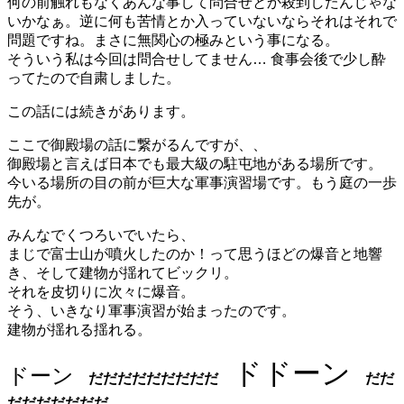
何の前触れもなくあんな事して問合せとか殺到したんじゃな
いかなぁ。逆に何も苦情とか入っていないならそれはそれで
問題ですね。まさに無関心の極みという事になる。
そういう私は今回は問合せしてません… 食事会後で少し酔
ってたので自粛しました。
この話には続きがあります。
ここで御殿場の話に繋がるんですが、、
御殿場と言えば日本でも最大級の駐屯地がある場所です。
今いる場所の目の前が巨大な軍事演習場です。もう庭の一歩
先が。
みんなでくつろいでいたら、
まじで富士山が噴火したのか！って思うほどの爆音と地響
き、そして建物が揺れてビックリ。
それを皮切りに次々に爆音。
そう、いきなり軍事演習が始まったのです。
建物が揺れる揺れる。
ドドーン
ドーン
だだだだだだだだだ
だだ
だだだだだだだ