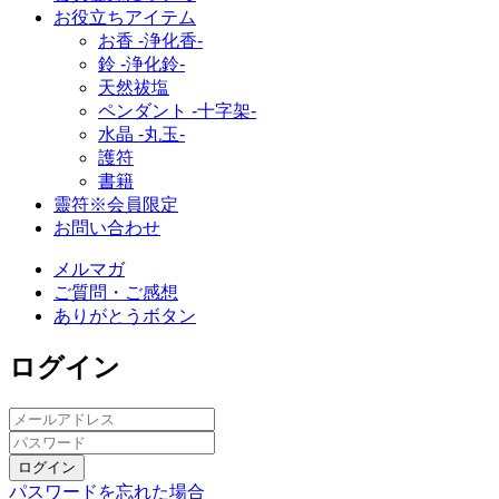
お役立ちアイテム
お香 ‐浄化香‐
鈴 ‐浄化鈴‐
天然祓塩
ペンダント -十字架-
水晶 -丸玉-
護符
書籍
靈符※会員限定
お問い合わせ
メルマガ
ご質問・ご感想
ありがとうボタン
ログイン
ログイン
パスワードを忘れた場合