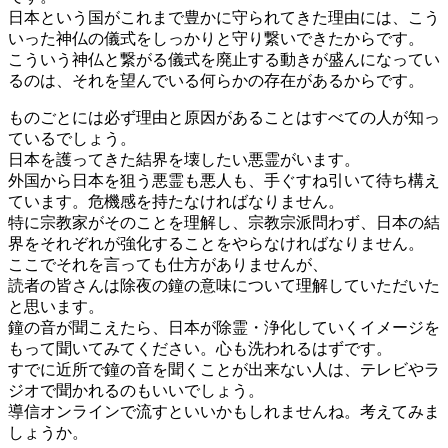
日本という国がこれまで豊かに守られてきた理由には、こう
いった神仏の儀式をしっかりと守り繋いできたからです。
こういう神仏と繋がる儀式を廃止する動きが盛んになってい
るのは、それを望んでいる何らかの存在があるからです。
ものごとには必ず理由と原因があることはすべての人が知っ
ているでしょう。
日本を護ってきた結界を壊したい悪霊がいます。
外国から日本を狙う悪霊も悪人も、手ぐすね引いて待ち構え
ています。危機感を持たなければなりません。
特に宗教家がそのことを理解し、宗教宗派問わず、日本の結
界をそれぞれが強化することをやらなければなりません。
ここでそれを言っても仕方がありませんが、
読者の皆さんは除夜の鐘の意味について理解していただいた
と思います。
鐘の音が聞こえたら、日本が除霊・浄化していくイメージを
もって聞いてみてください。心も洗われるはずです。
すでに近所で鐘の音を聞くことが出来ない人は、テレビやラ
ジオで聞かれるのもいいでしょう。
導信オンラインで流すといいかもしれませんね。考えてみま
しょうか。