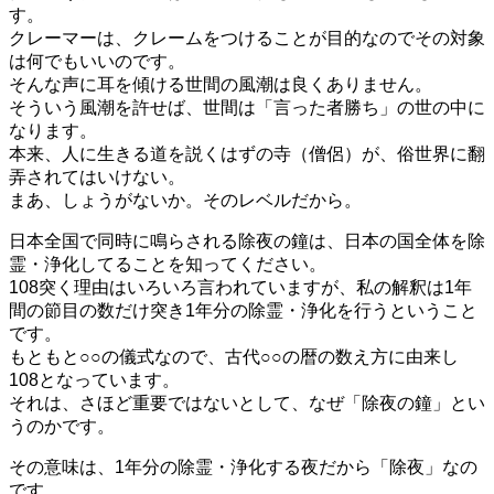
す。
クレーマーは、クレームをつけることが目的なのでその対象
は何でもいいのです。
そんな声に耳を傾ける世間の風潮は良くありません。
そういう風潮を許せば、世間は「言った者勝ち」の世の中に
なります。
本来、人に生きる道を説くはずの寺（僧侶）が、俗世界に翻
弄されてはいけない。
まあ、しょうがないか。そのレベルだから。
日本全国で同時に鳴らされる除夜の鐘は、日本の国全体を除
霊・浄化してることを知ってください。
108突く理由はいろいろ言われていますが、私の解釈は1年
間の節目の数だけ突き1年分の除霊・浄化を行うということ
です。
もともと○○の儀式なので、古代○○の暦の数え方に由来し
108となっています。
それは、さほど重要ではないとして、なぜ「除夜の鐘」とい
うのかです。
その意味は、1年分の除霊・浄化する夜だから「除夜」なの
です。