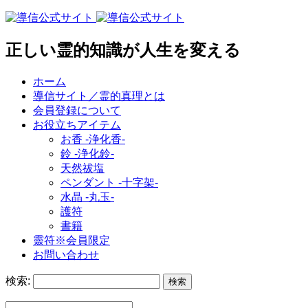
正しい霊的知識が人生を変える
ホーム
導信サイト／霊的真理とは
会員登録について
お役立ちアイテム
お香 ‐浄化香‐
鈴 ‐浄化鈴‐
天然祓塩
ペンダント -十字架-
水晶 -丸玉-
護符
書籍
靈符※会員限定
お問い合わせ
検索: