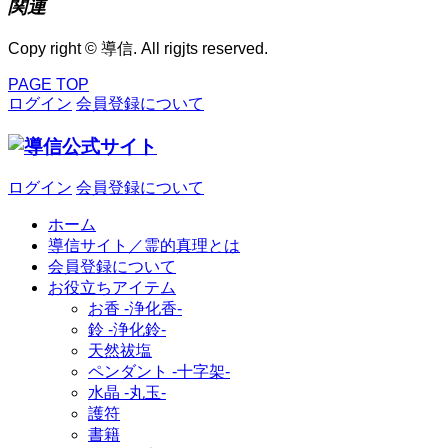
関連
Copy right © 導信. All rigjts reserved.
PAGE TOP
ログイン
会員登録について
ログイン
会員登録について
ホーム
導信サイト／霊的真理とは
会員登録について
お役立ちアイテム
お香 ‐浄化香‐
鈴 ‐浄化鈴‐
天然祓塩
ペンダント -十字架-
水晶 -丸玉-
護符
書籍