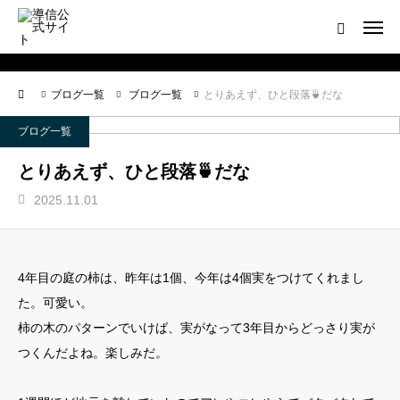
ログイン
会員登録について
ブログ一覧
ブログ一覧
とりあえず、ひと段落🍵だな
ホーム
ブログ一覧
導信サイト／霊的真理とは
とりあえず、ひと段落🍵だな
2025.11.01
会員登録について
お役立ちアイテム
4年目の庭の柿は、昨年は1個、今年は4個実をつけてくれまし
靈符※会員限定
た。可愛い。
柿の木のパターンでいけば、実がなって3年目からどっさり実が
お問い合わせ
つくんだよね。楽しみだ。