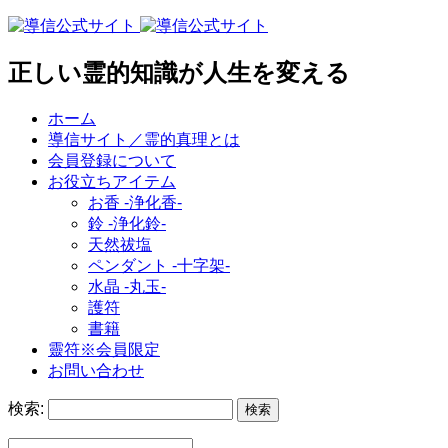
正しい霊的知識が人生を変える
ホーム
導信サイト／霊的真理とは
会員登録について
お役立ちアイテム
お香 ‐浄化香‐
鈴 ‐浄化鈴‐
天然祓塩
ペンダント -十字架-
水晶 -丸玉-
護符
書籍
靈符※会員限定
お問い合わせ
検索: