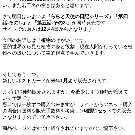
い。まだ若干名の空きはあると思います。
さて明日はいよいよ
『ららと天使の日記シリーズ』「第四
話‐その1‐」
と
「第五話‐その2‐」
が同時発売です。
サイトでの購入は
12月4日
からとなります。
今回のお話しは
「植物のせかい」
です。
霊的世界から見た植物の姿と役割、現在人間が行っている植
物への扱いについて霊的視点で学んでいきます。
そしてもう一つ。
新しいポストカードが
来年1月より
販売されます。
まずは10種類販売されますが、今後少しずつ種類が増えて
いく予定です。
窓口では一枚ずつ購入出来ますが、サイトからのネット購入
の場合は送料や販売手数料を考慮し
10種類1セット
での販売
となりますのでご了承下さい。
商品ページではすでに紹介されていますのでご覧下さい。