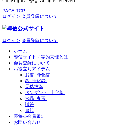
Copy right © 導信. All rigjts reserved.
PAGE TOP
ログイン
会員登録について
ログイン
会員登録について
ホーム
導信サイト／霊的真理とは
会員登録について
お役立ちアイテム
お香 ‐浄化香‐
鈴 ‐浄化鈴‐
天然祓塩
ペンダント -十字架-
水晶 -丸玉-
護符
書籍
靈符※会員限定
お問い合わせ