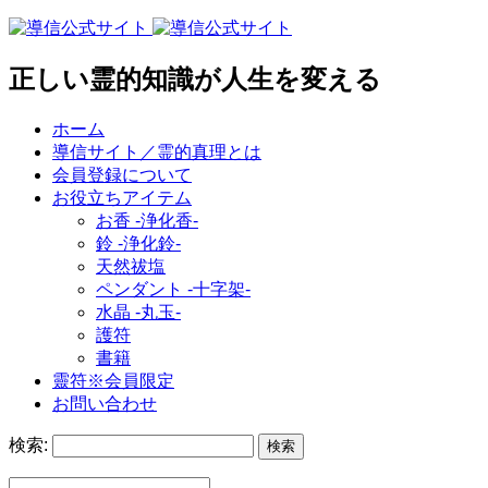
正しい霊的知識が人生を変える
ホーム
導信サイト／霊的真理とは
会員登録について
お役立ちアイテム
お香 ‐浄化香‐
鈴 ‐浄化鈴‐
天然祓塩
ペンダント -十字架-
水晶 -丸玉-
護符
書籍
靈符※会員限定
お問い合わせ
検索: