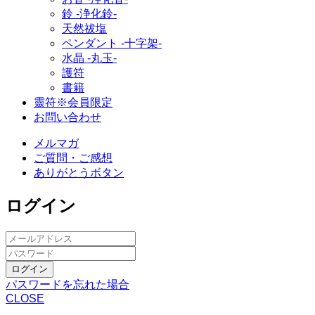
鈴 ‐浄化鈴‐
天然祓塩
ペンダント -十字架-
水晶 -丸玉-
護符
書籍
靈符※会員限定
お問い合わせ
メルマガ
ご質問・ご感想
ありがとうボタン
ログイン
ログイン
パスワードを忘れた場合
CLOSE