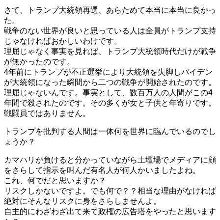
さて、トランプ大統領再選、あらためて本当に本当に良かっ
た。
戦争のない世界が良いと思っている人は全員がトランプ支持
じゃなければおかしいわけです。
理屈じゃなく事実を見れば、トランプ大統領時代だけが戦争
が無かったのです。
4年前にトランプが不正選挙により大統領を失脚しバイデン
が大統領になった瞬間から二つの戦争が開始されたのです。
理屈じゃないんです。事実として、数百万人の人間がこの4
年間で殺されたのです。その多くが女と子供と年寄りです。
戦闘員ではありません。
トランプを批判する人間は一体何を世界に臨んでいるのでし
ょうか？
カマハリが負けると分かっていながら土壇場でメディアに顔
をさらして指示を叫んだ有名人が何人かいましたよね。
これ、何でだと思いますか？
リスクしかないですよ。でも何で？？相当な理由がなければ
絶対にそんなリスクに身をさらしませんよ。
自主的にわざわざ出て来て政権の広告塔をやったと思います