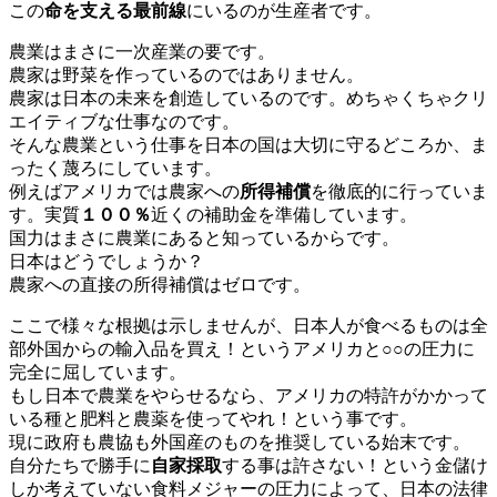
この
命を支える最前線
にいるのが生産者です。
農業はまさに一次産業の要です。
農家は野菜を作っているのではありません。
農家は日本の未来を創造しているのです。めちゃくちゃクリ
エイティブな仕事なのです。
そんな農業という仕事を日本の国は大切に守るどころか、ま
ったく蔑ろにしています。
例えばアメリカでは農家への
所得補償
を徹底的に行っていま
す。実質
１００％
近くの補助金を準備しています。
国力はまさに農業にあると知っているからです。
日本はどうでしょうか？
農家への直接の所得補償はゼロです。
ここで様々な根拠は示しませんが、日本人が食べるものは全
部外国からの輸入品を買え！というアメリカと○○の圧力に
完全に屈しています。
もし日本で農業をやらせるなら、アメリカの特許がかかって
いる種と肥料と農薬を使ってやれ！という事です。
現に政府も農協も外国産のものを推奨している始末です。
自分たちで勝手に
自家採取
する事は許さない！という金儲け
しか考えていない食料メジャーの圧力によって、日本の法律