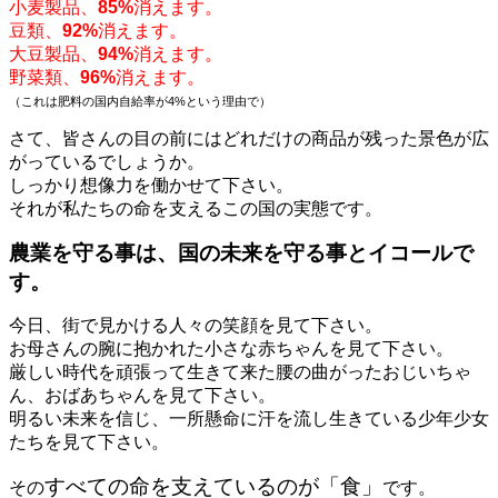
小麦製品、
85%
消えます。
豆類、
92%
消えます。
大豆製品、
94%
消えます。
野菜類、
96%
消えます。
（これは肥料の国内自給率が4%という理由で）
さて、皆さんの目の前にはどれだけの商品が残った景色が広
がっているでしょうか。
しっかり想像力を働かせて下さい。
それが私たちの命を支えるこの国の実態です。
農業を守る事は、国の未来を守る事とイコールで
す。
今日、街で見かける人々の笑顔を見て下さい。
お母さんの腕に抱かれた小さな赤ちゃんを見て下さい。
厳しい時代を頑張って生きて来た腰の曲がったおじいちゃ
ん、おばあちゃんを見て下さい。
明るい未来を信じ、一所懸命に汗を流し生きている少年少女
たちを見て下さい。
すべての命を支えているのが「食」
その
です。