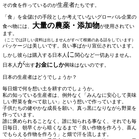
生産者
その食を作っているのが
たちです。
「食」を金儲けの手段としか考えていないグローバル企業の
大量の農薬・添加物
食べ物には、
が使用されてい
ます。
（ここでは詳しい資料は出しませんがすべて根拠のある話をしています）
パッケージは美しいです。良い事ばかり宣伝されています。
に
しかし彼らは購入する日本人
関心など一切ありません。
が
お金
にしか
日本人
出す
興味はないのです。
日本の生産者はどうでしょうか？
毎日畑で何を想い土を耕すのでしょうか。
私の知っている生産者は、例外なく「みんなに安心して美味
しい野菜を食べて欲しい」という想いで作っています。
子供たちの健やかな成長を願い、真っ黒になりながら野菜を
作っています。
誰に褒められることなく、誰に知られる事なく、それでも毎
日毎日、朝早くから暗くなるまで「良い作物を作ろう、喜ん
でもらえる作物を作ろう」と畑で汗を流します。