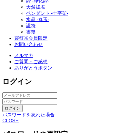
鈴 ‐浄化鈴‐
天然祓塩
ペンダント -十字架-
水晶 -丸玉-
護符
書籍
靈符※会員限定
お問い合わせ
メルマガ
ご質問・ご感想
ありがとうボタン
ログイン
ログイン
パスワードを忘れた場合
CLOSE