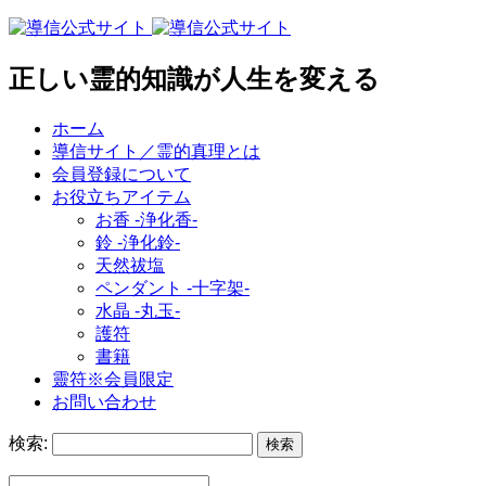
正しい霊的知識が人生を変える
ホーム
導信サイト／霊的真理とは
会員登録について
お役立ちアイテム
お香 ‐浄化香‐
鈴 ‐浄化鈴‐
天然祓塩
ペンダント -十字架-
水晶 -丸玉-
護符
書籍
靈符※会員限定
お問い合わせ
検索: