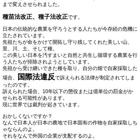
まで変えさせられました。
種苗法改正、種子法改正
です。
日本の伝統的な農業を守ろうとする人たちが今存続の危機に
立たされています。
先祖たちが命をかけて開拓し守り残してくれた美しい山、
里、川、土、そして種。
この美しい日本を汚すまいと自然と共生し循環する農業を行
う人たちが排除されようとしています。
先祖から受け継いできた種を取り、自分の畑で自家採取した
国際法違反
場合、
で訴えられる法律が制定されてしま
ったのです。
訴えられた場合、10年以下の懲役または億単位の罰金がか
せられる可能性があります。
現に世界では裁判が起きています。
おかしくないですか？
なんで日本人が日本の農地で日本固有の作物を自家採取しち
ゃならんのよ。
それをなんで外国の企業が支配するのよ。