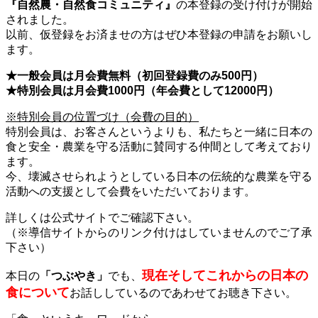
『自然農・自然食コミュニティ』
の本登録の受け付けが開始
されました。
以前、仮登録をお済ませの方はぜひ本登録の申請をお願いし
ます。
★一般会員は月会費無料（初回登録費のみ500円）
★特別会員は月会費1000円（年会費として12000円）
※特別会員の位置づけ（会費の目的）
特別会員は、お客さんというよりも、私たちと一緒に日本の
食と安全・農業を守る活動に賛同する仲間として考えており
ます。
今、壊滅させられようとしている日本の伝統的な農業を守る
活動への支援として会費をいただいております。
詳しくは公式サイトでご確認下さい。
（※導信サイトからのリンク付けはしていませんのでご了承
下さい）
現在そしてこれからの日本の
本日の
「つぶやき」
でも、
食について
お話ししているのであわせてお聴き下さい。