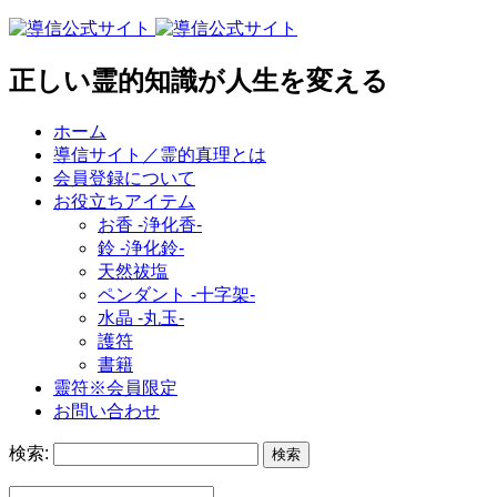
正しい霊的知識が人生を変える
ホーム
導信サイト／霊的真理とは
会員登録について
お役立ちアイテム
お香 ‐浄化香‐
鈴 ‐浄化鈴‐
天然祓塩
ペンダント -十字架-
水晶 -丸玉-
護符
書籍
靈符※会員限定
お問い合わせ
検索: