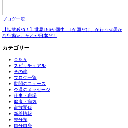
ブログ一覧
【拡散必須！】世界196か国中、1か国だけ、が行う≪愚か
な行動≫。それが日本だ！
カテゴリー
Ｑ＆Ａ
スピリチュアル
その他
ブログ一覧
世間のニュース
今週のメッセージ
仕事・職場
健康・病気
家族関係
新着情報
未分類
自分自身