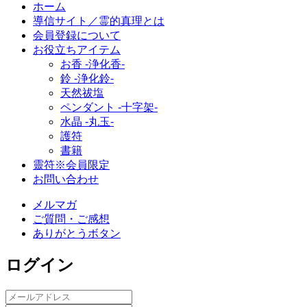
ホーム
導信サイト／霊的真理とは
会員登録について
お役立ちアイテム
お香 ‐浄化香‐
鈴 ‐浄化鈴‐
天然祓塩
ペンダント -十字架-
水晶 -丸玉-
護符
書籍
靈符※会員限定
お問い合わせ
メルマガ
ご質問・ご感想
ありがとうボタン
ログイン