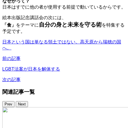
なぜかって？
日本はすでに他の者が使用する前提で動いているからです。
絵本出版記念講話会の次には、
自分の身と未来を守る術
「食」
をテーマに
を特集する
予定です。
日本という国は単なる領土ではない。高天原から瑞穂の国
へ。
前の記事
LGBT法案が日本を解体する
次の記事
関連記事一覧
Prev
Next