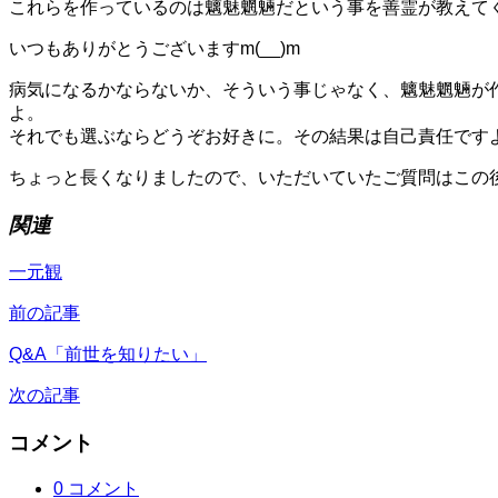
これらを作っているのは魑魅魍魎だという事を善霊が教えて
いつもありがとうございますm(__)m
病気になるかならないか、そういう事じゃなく、魑魅魍魎が
よ。
それでも選ぶならどうぞお好きに。その結果は自己責任です
ちょっと長くなりましたので、いただいていたご質問はこの
関連
一元観
前の記事
Q&A「前世を知りたい」
次の記事
コメント
0 コメント