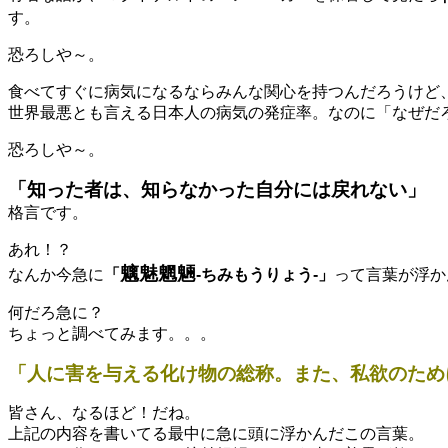
す。
恐ろしや～。
食べてすぐに病気になるならみんな関心を持つんだろうけど
世界最悪とも言える日本人の病気の発症率。なのに「なぜだ
恐ろしや～。
「知った者は、知らなかった自分には戻れない」
格言です。
あれ！？
魑魅魍魎
なんか今急に
「
‐ちみもうりょう‐」
って言葉が浮か
何だろ急に？
ちょっと調べてみます。。。
「人に害を与える化け物の総称。また、私欲のため
皆さん、なるほど！だね。
上記の内容を書いてる最中に急に頭に浮かんだこの言葉。