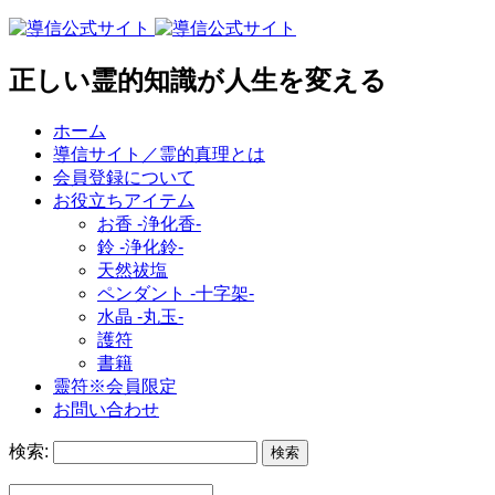
正しい霊的知識が人生を変える
ホーム
導信サイト／霊的真理とは
会員登録について
お役立ちアイテム
お香 ‐浄化香‐
鈴 ‐浄化鈴‐
天然祓塩
ペンダント -十字架-
水晶 -丸玉-
護符
書籍
靈符※会員限定
お問い合わせ
検索: